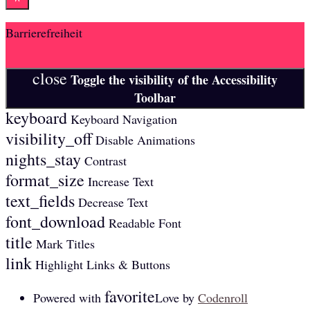
Barrierefreiheit
close
Toggle the visibility of the Accessibility
Toolbar
keyboard
Keyboard Navigation
visibility_off
Disable Animations
nights_stay
Contrast
format_size
Increase Text
text_fields
Decrease Text
font_download
Readable Font
title
Mark Titles
link
Highlight Links & Buttons
favorite
Powered with
Love
by
Codenroll