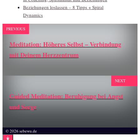
Beziehungen loslassen – 8 Tipps + Spiral
Dynamics
PREVIOUS
Meditation: Höheres Selbst – Verbindung
mit Deinem Herzzentrum
NEXT
Guided Meditation: Beruhigung bei Angst
und Sorge
© 2026 sebewu.de