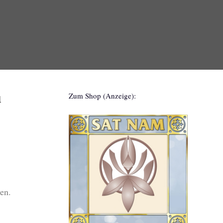
u
Zum Shop (Anzeige):
.
den.