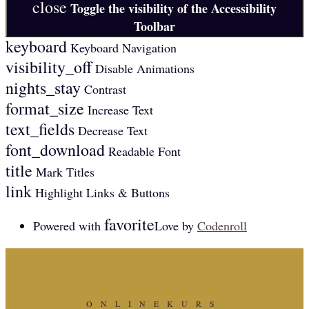
close
Toggle the visibility of the Accessibility
Toolbar
keyboard
Keyboard Navigation
visibility_off
Disable Animations
nights_stay
Contrast
format_size
Increase Text
text_fields
Decrease Text
font_download
Readable Font
title
Mark Titles
link
Highlight Links & Buttons
favorite
Powered with
Love
by
Codenroll
ONLINEKURS