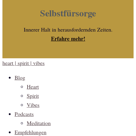
Selbstfürsorge
Innerer Halt in herausfordernden Zeiten.
Erfahre mehr!
heart | spirit | vibes
Blog
Heart
Spirit
Vibes
Podcasts
Meditation
Empfehlungen